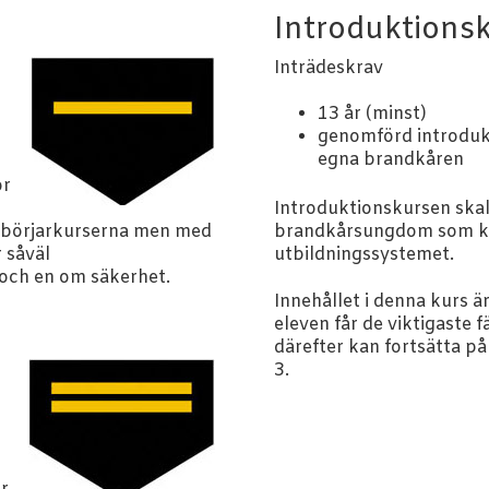
Introduktions
Inträdeskrav
13 år (minst)
genomförd introdukt
egna brandkåren
ör
n
Introduktionskursen skall
 nybörjarkurserna men med
brandkårsungdom som kom
r såväl
utbildningssystemet.
 och en om säkerhet.
Innehållet i denna kurs ä
eleven får de viktigaste 
därefter kan fortsätta p
3.