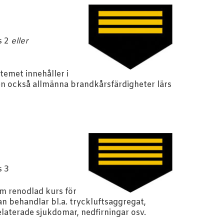
s 2
eller
stemet innehåller i
n också allmänna brandkårsfärdigheter lärs
s 3
om renodlad kurs för
n behandlar bl.a. tryckluftsaggregat,
laterade sjukdomar, nedfirningar osv.