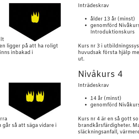
Inträdeskrav
ålder 13 år (minst)
genomförd Nivåkur
Introduktionskurs
lt
 ligger på att ha roligt
Kurs nr 3 i utbildningssy
inns inbakad i
huvudsak första hjälp me
ut.
Nivåkurs 4
Inträdeskrav
14 år (minst)
genomförd Nivåkur
rra
Kurs nr 4 är en så gott s
går så att säga vidare i
brandkårsfärdigheter. Ma
släckningsanfall, värmere