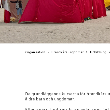
Organisation
Brandkårsungdomar
Utbildning
De grundläggande kurserna för brandkårsungd
äldre barn och ungdomar.
Efter varje utförd kurs kan ungdomarna fäs