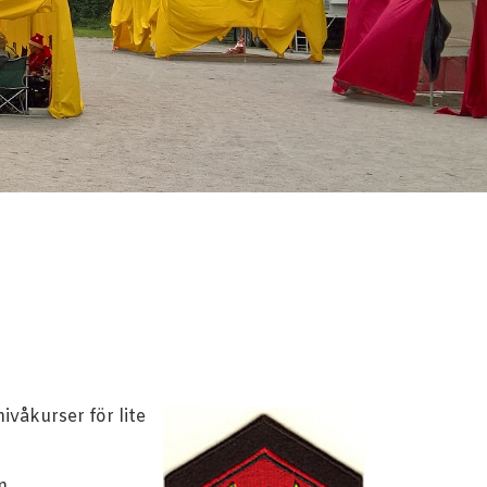
våkurser för lite
m.