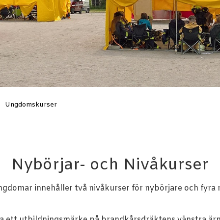
Ungdomskurser
Nybörjar- och Nivåkurser
omar innehåller två nivåkurser för nybörjare och fyra ni
ta ett utbildningsmärke på brandkårsdräktens vänstra är